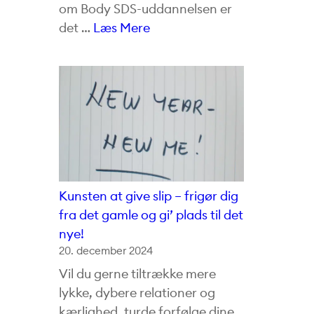
om Body SDS-uddannelsen er
det …
Læs Mere
Kunsten at give slip – frigør dig
fra det gamle og gi’ plads til det
nye!
20. december 2024
Vil du gerne tiltrække mere
lykke, dybere relationer og
kærlighed, turde forfølge dine