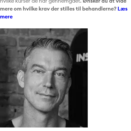
hvilke kurser de har gennemgået.
Ønsker du at vide
mere om hvilke krav der stilles til behandlerne?
Læs
mere