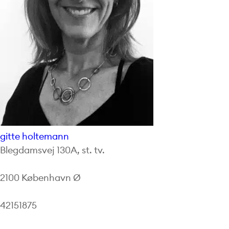
gitte holtemann
Blegdamsvej 130A, st. tv.
2100 København Ø
42151875