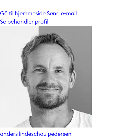
Gå til hjemmeside
Send e-mail
Se behandler profil
anders lindeschou pedersen