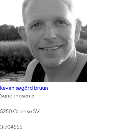
keven søgård bruun
Sandknøsen 5
5250 Odense SV
31704555