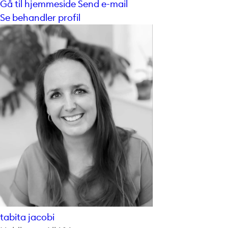
Gå til hjemmeside
Send e-mail
Se behandler profil
tabita jacobi