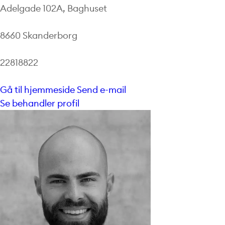
Adelgade 102A, Baghuset
8660 Skanderborg
22818822
Gå til hjemmeside
Send e-mail
Se behandler profil