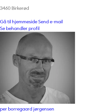
3460 Birkerød
Gå til hjemmeside
Send e-mail
Se behandler profil
per borregaard jørgensen