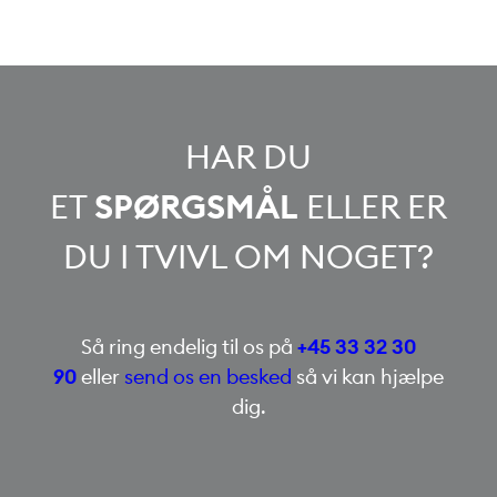
HAR DU
ET
SPØRGSMÅL
ELLER ER
DU I TVIVL OM NOGET?
Så ring endelig til os på
+45 33 32 30
90
eller
send os en besked
så vi kan hjælpe
dig.