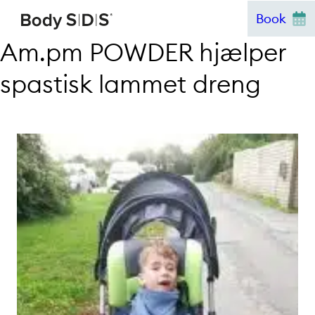
Hop
Book
til
Am.pm POWDER hjælper
indhold
spastisk lammet dreng