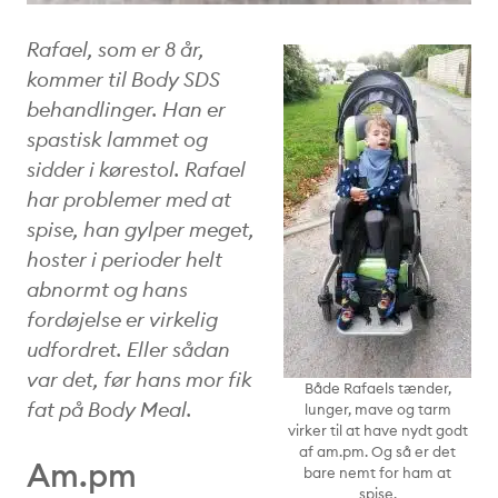
Rafael, som er 8 år,
kommer til Body SDS
behandlinger. Han er
spastisk lammet og
sidder i kørestol. Rafael
har problemer med at
spise, han gylper meget,
hoster i perioder helt
abnormt og hans
fordøjelse er virkelig
udfordret. Eller sådan
var det, før hans mor fik
Både Rafaels tænder,
fat på Body Meal.
lunger, mave og tarm
virker til at have nydt godt
af am.pm. Og så er det
Am.pm
bare nemt for ham at
spise.