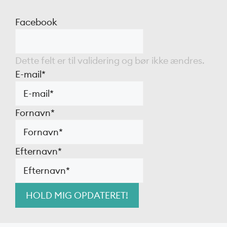
Facebook
Dette felt er til validering og bør ikke ændres.
E-mail
*
Fornavn
*
Efternavn
*