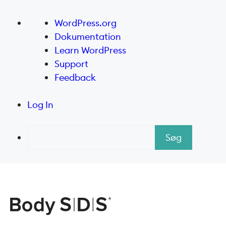
Om
WordPress.org
WordPress
Dokumentation
Learn WordPress
Support
Feedback
Log In
Søg
Hop
til
indhold