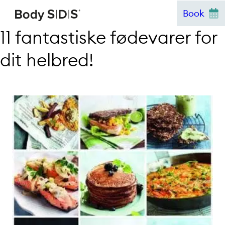
Hop
Book
til
11 fantastiske fødevarer for
indhold
dit helbred!