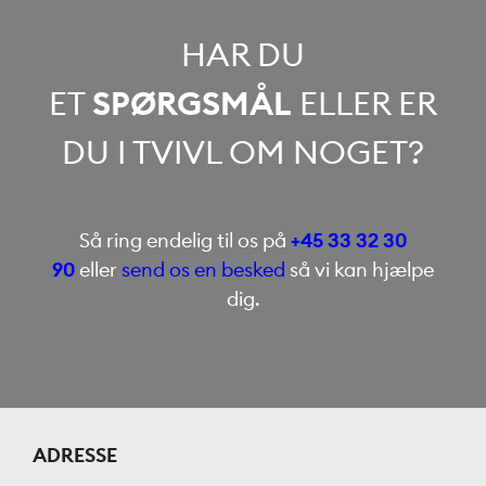
HAR DU
ET
SPØRGSMÅL
ELLER ER
DU I TVIVL OM NOGET?
Så ring endelig til os på
+45 33 32 30
90
eller
send os en besked
så vi kan hjælpe
dig.
ADRESSE