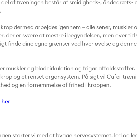
del af træningen består af smidigheds-, åndedræts- 
.
din krop dermed arbejdes igennem – alle sener, muskler 
r, der er svære at mestre i begyndelsen, men over tid 
tigt finde dine egne grænser ved hver øvelse og derm
r muskler og blodcirkulation og frigør affaldsstoffer. 
krop og et renset organsystem. På sigt vil Cufei-træn
thed og en fornemmelse af frihed i kroppen.
 her
ngen starter vi med at bygge nervesystemet, led og l