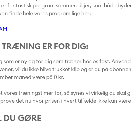
 et fantastisk program sammen til jer, som både byder
an finde hele vores program lige her:
RAM
I TRÆNING ER FOR DIG:
g som er ny og for dig som træner hos os fast. Anven
ræner, vil du ikke blive trukket klip og er du på abonne
ember måned være på 0 kr.
 vores træningstimer før, så synes vi virkelig du skal g
røve det nu hvor prisen i hvert tilfælde ikke kan vær
 DU GØRE