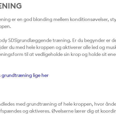
ÆNING
ing er en god blanding mellem konditionsøvelser, st
ppen.
dy SDS´grundlæggende træning. Er du begynder er de
jder du med hele kroppen og aktiverer alle led og musk
ingsform til at vedligeholde sin krop og holde sit ene
 grundtræning lige her
ndledes med grundtræning af hele kroppen, hvor ånde
afspændes og aktiveres. Øvelserne lærer dig at koordi