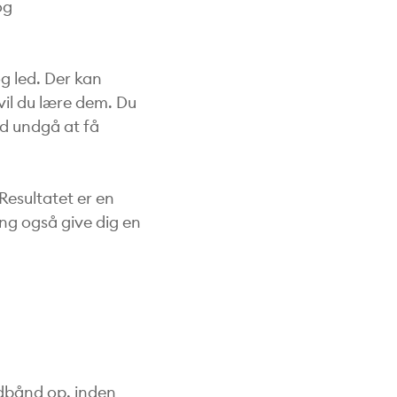
og
og led. Der kan
vil du lære dem. Du
ed undgå at få
Resultatet er en
ing også give dig en
edbånd op, inden