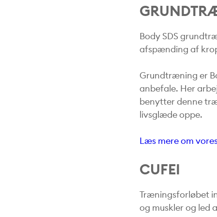
GRUNDTR
Body SDS grundtræn
afspænding af kro
Grundtræning er Bo
anbefale. Her arbe
benytter denne træn
livsglæde oppe.
Læs mere om vores
CUFEI
Træningsforløbet i
og muskler og led 