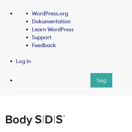
Om
WordPress.org
WordPress
Dokumentation
Learn WordPress
Support
Feedback
Log In
Søg
Hop
til
indhold