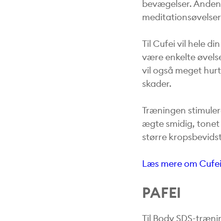
bevægelser. Anden 
meditationsøvelser
Til Cufei vil hele 
være enkelte øvelse
vil også meget hur
skader.
Træningen stimulere
ægte smidig, tonet 
større kropsbevids
Læs mere om Cufei
PAFEI
Til Body SDS-træni