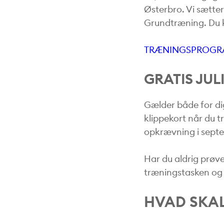
Østerbro. Vi sætter
Grundtræning. Du k
TRÆNINGSPROG
GRATIS JUL
Gælder både for di
klippekort når du t
opkrævning i sept
Har du aldrig prøvet
træningstasken og p
HVAD SKAL