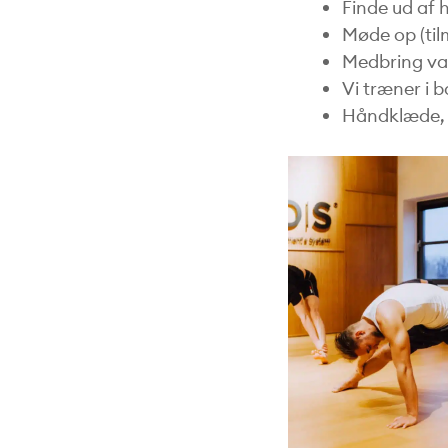
Finde ud af h
Møde op (til
Medbring v
Vi træner i 
Håndklæde, h