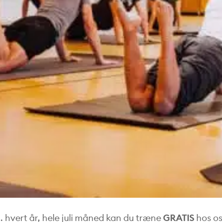
…. hvert år, hele juli måned kan du træne
GRATIS
hos os