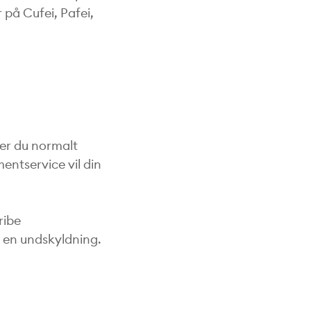
 på Cufei, Pafei,
der du normalt
mentservice vil din
ribe
e en undskyldning.