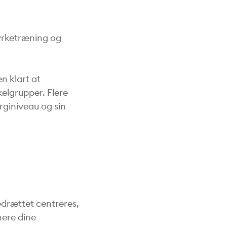
yrketræning og
n klart at
elgrupper. Flere
rginiveau og sin
drættet centreres,
nere dine