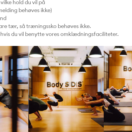
vilke hold du vil på
melding behøves ikke)
and
bare tær, så træningssko behøves ikke.
vis du vil benytte vores omklædningsfaciliteter.