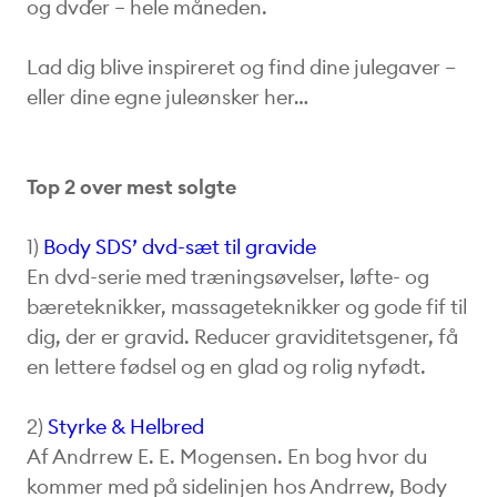
og dvd´er – hele måneden.
Lad dig blive inspireret og find dine julegaver –
eller dine egne juleønsker her…
Top 2 over mest solgte
1)
Body SDS’ dvd-sæt til gravide
En dvd-serie med træningsøvelser, løfte- og
bæreteknikker, massageteknikker og gode fif til
dig, der er gravid. Reducer graviditetsgener, få
en lettere fødsel og en glad og rolig nyfødt.
2)
Styrke & Helbred
Af Andrrew E. E. Mogensen. En bog hvor du
kommer med på sidelinjen hos Andrrew, Body