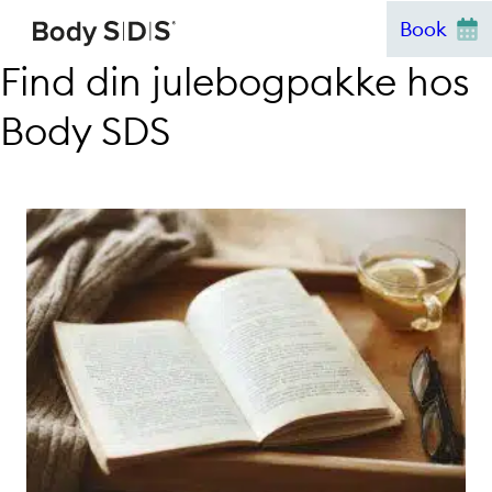
Hop
Book
til
Find din julebogpakke hos
indhold
Body SDS