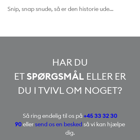
Snip, snap snude, så er den historie ude…
HAR DU
ET
SPØRGSMÅL
ELLER ER
DU I TVIVL OM NOGET?
Så ring endelig til os på
+45 33 32 30
90
eller
send os en besked
så vi kan hjælpe
dig.