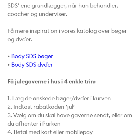
SDS’ ene grundlægger, når han behandler,
coacher og underviser.
Få mere inspiration i vores katolog over bøger
og dvd´er.
•
Body SDS bøger
•
Body SDS dvd´er
Få julegaverne i hus i 4 enkle trin:
1. Læg de ønskede bøger/dvd´er i kurven
2. Indtast rabatkoden ’jul’
3. Vælg om du skal have gaverne sendt, eller om
du afhenter i Parken
4. Betal med kort eller mobilepay