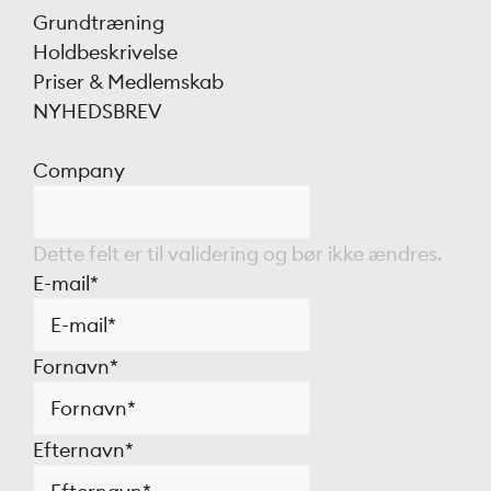
Grundtræning
Holdbeskrivelse
Priser & Medlemskab
NYHEDSBREV
Company
Dette felt er til validering og bør ikke ændres.
E-mail
*
Fornavn
*
Efternavn
*