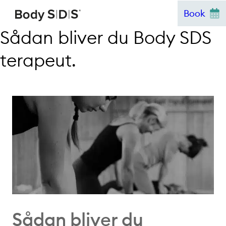
Hop
Book
til
Sådan bliver du Body SDS
indhold
terapeut.
Sådan bliver du