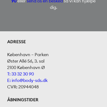
90
eller
send os en besked
så vi kan hjælpe
dig.
ADRESSE
København – Parken
Øster Allé 56, 3. sal
2100 København Ø
T: 33 32 30 90
E: info@body-sds.dk
CVR: 20944048
ÅBNINGSTIDER