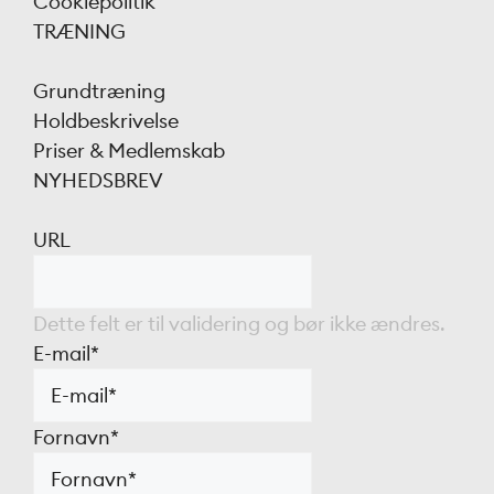
Cookiepolitik
TRÆNING
Grundtræning
Holdbeskrivelse
Priser & Medlemskab
NYHEDSBREV
URL
Dette felt er til validering og bør ikke ændres.
E-mail
*
Fornavn
*