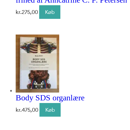
kr.
275,00
Køb
Body SDS organlære
kr.
475,00
Køb