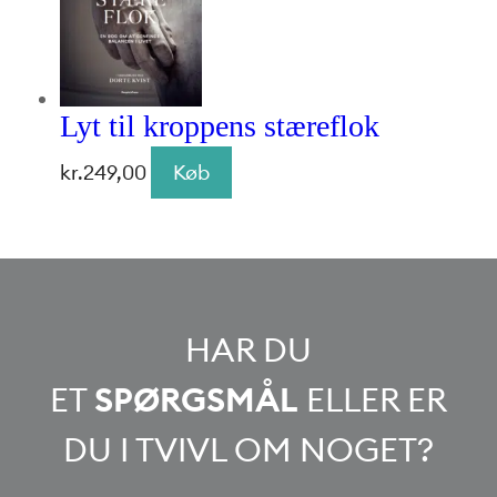
Lyt til kroppens stæreflok
kr.
249,00
Køb
HAR DU
ET
SPØRGSMÅL
ELLER ER
DU I TVIVL OM NOGET?