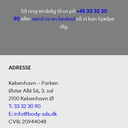
Så ring endelig til os på
+45 33 32 30
90
eller
send os en besked
så vi kan hjælpe
dig.
ADRESSE
København – Parken
Øster Allé 56, 3. sal
2100 København Ø
T: 33 32 30 90
E: info@body-sds.dk
CVR: 20944048