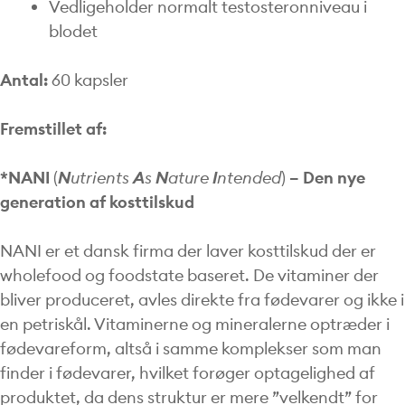
Vedligeholder normalt testosteronniveau i
blodet
Antal:
60 kapsler
Fremstillet af:
*NANI
(
N
utrients
A
s
N
ature
I
ntended
)
– Den nye
generation af kosttilskud
NANI er et dansk firma der laver kosttilskud der er
wholefood og foodstate baseret. De vitaminer der
bliver produceret, avles direkte fra fødevarer og ikke i
en petriskål. Vitaminerne og mineralerne optræder i
fødevareform, altså i samme komplekser som man
finder i fødevarer, hvilket forøger optagelighed af
produktet, da dens struktur er mere ”velkendt” for