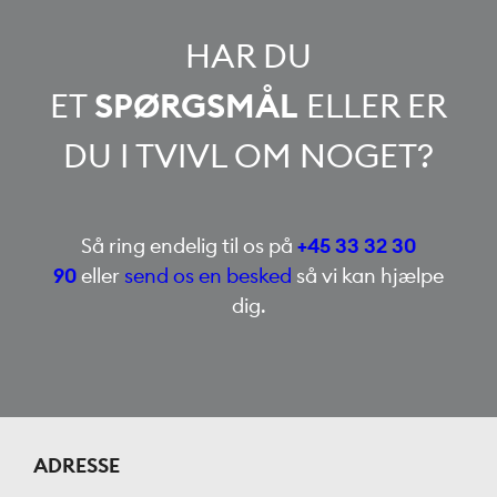
HAR DU
ET
SPØRGSMÅL
ELLER ER
DU I TVIVL OM NOGET?
Så ring endelig til os på
+45 33 32 30
90
eller
send os en besked
så vi kan hjælpe
dig.
ADRESSE