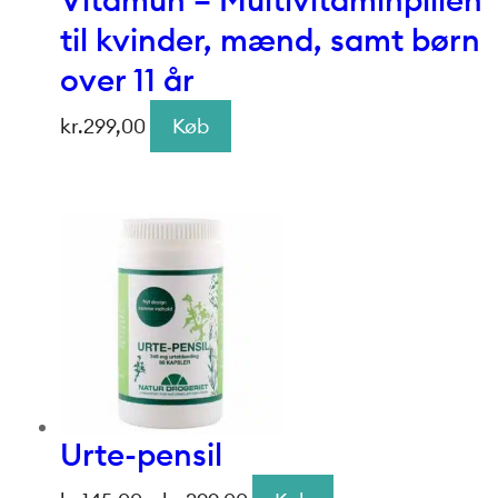
til kvinder, mænd, samt børn
over 11 år
kr.
299,00
Køb
Urte-pensil
Prisinterval: