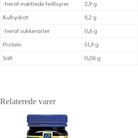
-heraf mættede fedtsyrer
2,9 g
Kulhydrat
9,2 g
-heraf sukkerarter
0,6 g
Protein
51,9 g
Salt
0,06 g
Relaterede varer