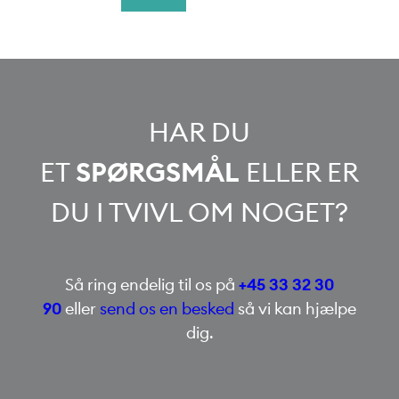
HAR DU
ET
SPØRGSMÅL
ELLER ER
DU I TVIVL OM NOGET?
Så ring endelig til os på
+45 33 32 30
90
eller
send os en besked
så vi kan hjælpe
dig.