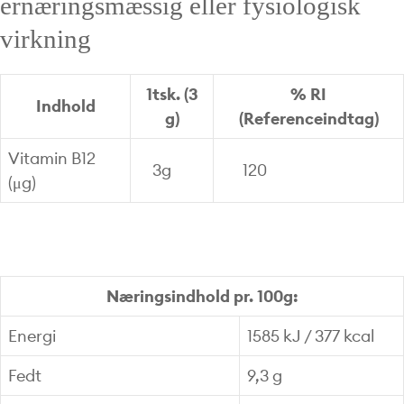
ernæringsmæssig eller fysiologisk
virkning
1tsk. (3
% RI
Indhold
g)
(Referenceindtag)
Vitamin B12
3g
120
(μg)
Næringsindhold pr. 100g:
Energi
1585 kJ / 377 kcal
Fedt
9,3 g