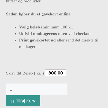
kurser og produkter.
Sådan køber du et gavekort online:
Vælg beløb
(minimum 100 kr.)
Udfyld modtagerens navn
ved checkout
Print gavekortet ud
eller send det direkte til
modtageren
Skriv dit Beløb ( kr. )
Gavekort
til
Body
Tilføj Kurv
SDS