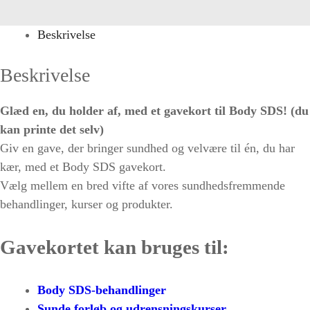
-
Print
Beskrivelse
selv
antal
Beskrivelse
Glæd en, du holder af, med et gavekort til Body SDS! (du
kan printe det selv)
Giv en gave, der bringer sundhed og velvære til én, du har
kær, med et Body SDS gavekort.
Vælg mellem en bred vifte af vores sundhedsfremmende
behandlinger, kurser og produkter.
Gavekortet kan bruges til:
Body SDS-behandlinger
Sunde forløb og udrensningskurser