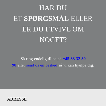
HAR DU
ET
SPØRGSMÅL
ELLER
ER DU I TVIVL OM
NOGET?
Så ring endelig til os på
+45 33 32 30
90
eller
send os en besked
så vi kan hjælpe dig.
ADRESSE