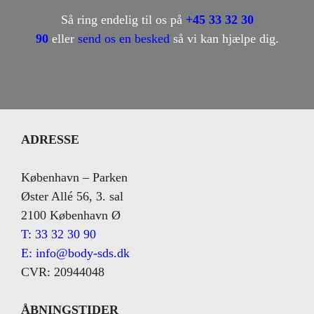
Så ring endelig til os på
+45 33 32 30
90
eller
send os en besked
så vi kan hjælpe dig.
ADRESSE
København – Parken
Øster Allé 56, 3. sal
2100 København Ø
T: 33 32 30 90
E: info@body-sds.dk
CVR: 20944048
ÅBNINGSTIDER