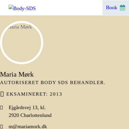
Hop
Book
til
indhold
Maria Mørk
AUTORISERET BODY SDS BEHANDLER.
EKSAMINERET: 2013
Ejgårdsvej 13, kl.
2920 Charlottenlund
m@mariamork.dk