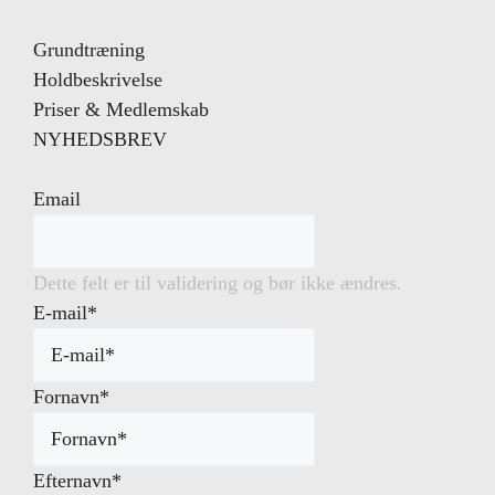
Grundtræning
Holdbeskrivelse
Priser & Medlemskab
NYHEDSBREV
Email
Dette felt er til validering og bør ikke ændres.
E-mail
*
Fornavn
*
Efternavn
*