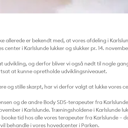
ikke allerede er bekendt med, at vores afdeling i Karlsl
es center i Karlslunde lukker og slukker pr. 14. novembe
at udvikling, og derfor bliver vi også nødt til nogle ga
rtsat at kunne opretholde udviklingsniveauet.
e og stille skarpt, har vi derfor valgt at lukke vores ce
nsen og de andre Body SDS-terapeuter fra Karlslunde
november i Karlslunde. Træningsholdene i Karlslunde lu
e booke tid hos alle vores terapeuter fra Karlslunde –
vil behandle i vores hovedcenter i Parken.