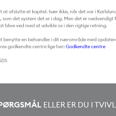
vt at afslutte et kapitel. Især ikke, når det var i Karlsl
, som det system det er i dag. Men det er nødvendigt 
t blive ved med at udvikle os i den rigtige retning.
at benytte en behandler i dit nærområde med opdatere
ores godkendte centre lige her:
Godkendte centre
 SDS
PØRGSMÅL
ELLER ER DU I TVI