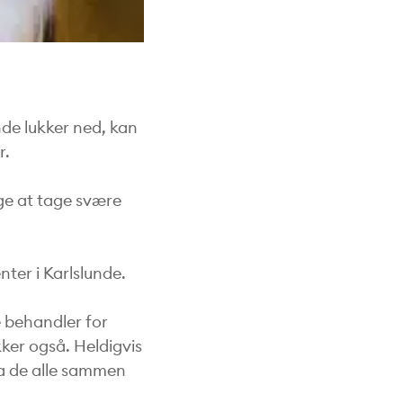
unde lukker ned, kan
r.
nge at tage svære
nter i Karlslunde.
 behandler for
kker også. Heldigvis
 da de alle sammen