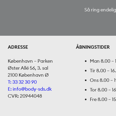
Så ring endelig
ADRESSE
ÅBNINGSTIDER
København – Parken
Man
8.00 – 
Øster Allé 56, 3. sal
Tir
8.00 – 16
2100 København Ø
Ons
8.00 – 
T: 33 32 30 90
E: info@body-sds.dk
Tor
8.00 – 1
CVR: 20944048
Fre
8.00 – 1