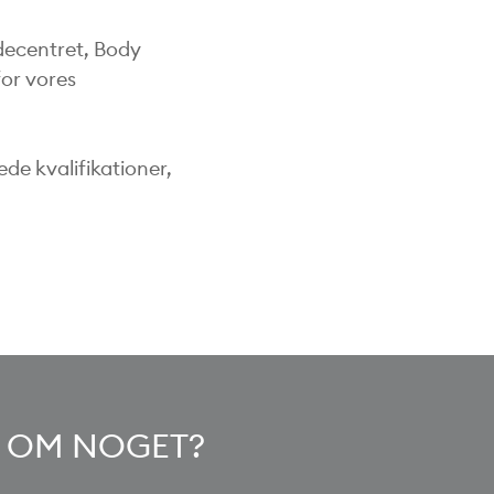
undecentret, Body
for vores
de kvalifikationer,
VL OM NOGET?