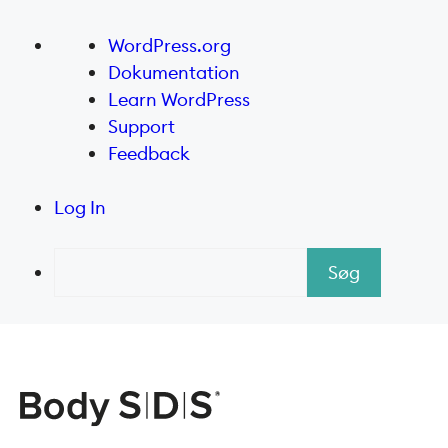
Om
WordPress.org
WordPress
Dokumentation
Learn WordPress
Support
Feedback
Log In
Søg
Hop
til
indhold