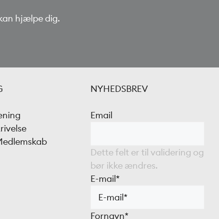
kan hjælpe dig.
G
NYHEDSBREV
æning
Email
rivelse
 Medlemskab
Dette felt er til validering og
bør ikke ændres.
E-mail
*
Fornavn
*