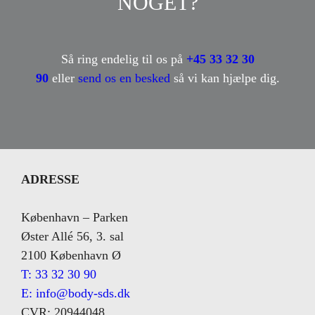
NOGET?
Så ring endelig til os på
+45 33 32 30
90
eller
send os en besked
så vi kan hjælpe dig.
ADRESSE
København – Parken
Øster Allé 56, 3. sal
2100 København Ø
T: 33 32 30 90
E: info@body-sds.dk
CVR: 20944048