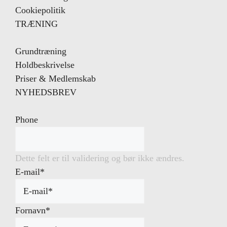
Cookiepolitik
TRÆNING
Grundtræning
Holdbeskrivelse
Priser & Medlemskab
NYHEDSBREV
Phone
Dette felt er til validering og bør ikke ændres.
E-mail
*
Fornavn
*