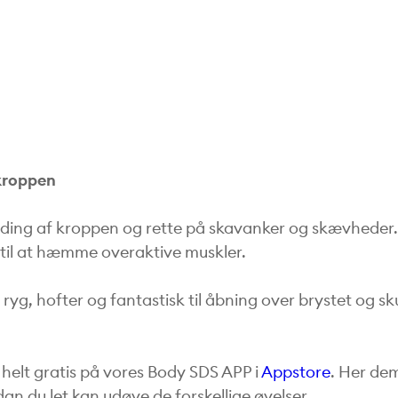
 kroppen
ænding af kroppen og rette på skavanker og skævheder
i til at hæmme overaktive muskler.
 ryg, hofter og fantastisk til åbning over brystet og s
 helt gratis på vores Body SDS APP i
Appstore
. Her de
an du let kan udøve de forskellige øvelser.