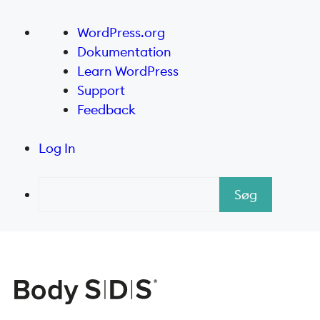
Om
WordPress.org
WordPress
Dokumentation
Learn WordPress
Support
Feedback
Log In
Søg
Hop
til
indhold