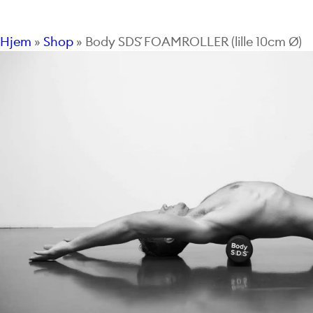
Hjem
»
Shop
»
Body SDS´ FOAMROLLER (lille 10cm Ø)