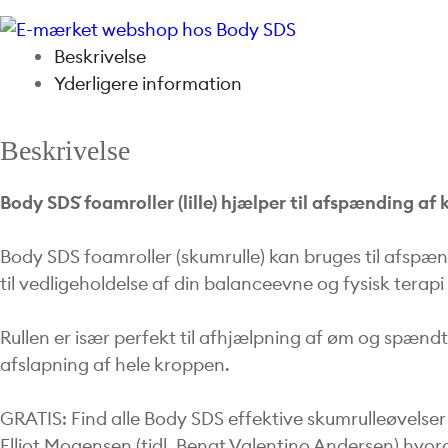
Beskrivelse
Yderligere information
Beskrivelse
Body SDS´ foamroller (lille) hjælper til afspænding af
Body SDS foamroller (skumrulle) kan bruges til afsp
til vedligeholdelse af din balanceevne og fysisk terap
Rullen er især perfekt til afhjælpning af øm og spændt
afslapning af hele kroppen.
GRATIS: Find alle Body SDS effektive skumrulleøvelser
Elliot Mogensen (tidl. Bengt Valentino Andersen) hvord