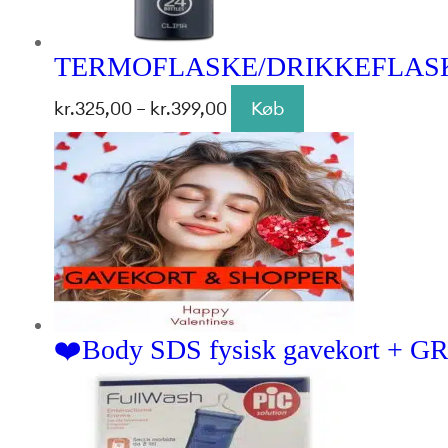
TERMOFLASKE/DRIKKEFLASKE 2
Prisinterval:
kr.
325,00
–
kr.
399,00
Køb
kr.325,00
til
kr.399,00
❤️Body SDS fysisk gavekort +