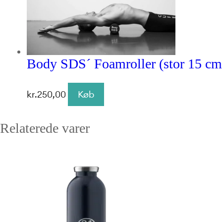
Body SDS´ Foamroller (stor 15 cm
kr.
250,00
Køb
Relaterede varer