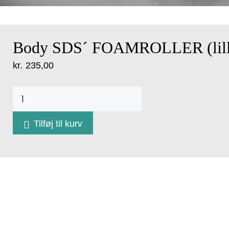
Body SDS´ FOAMROLLER (lill
kr.
235,00
Body
SDS
Tilføj til kurv
FOAMROLLER
(lille
10cm
Ø)
antal