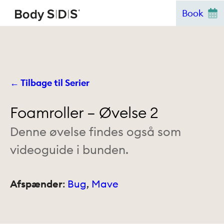
Hop
Book
til
indhold
← Tilbage til Serier
Foamroller – Øvelse 2
Denne øvelse findes også som
videoguide i bunden.
Afspænder
:
Bug
, 
Mave