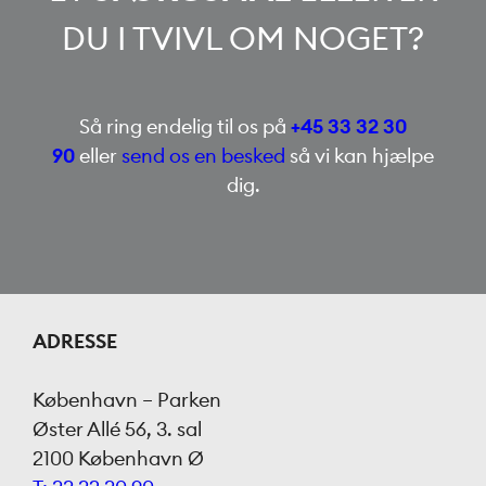
DU I TVIVL OM NOGET?
Så ring endelig til os på
+45 33 32 30
90
eller
send os en besked
så vi kan hjælpe
dig.
ADRESSE
København – Parken
Øster Allé 56, 3. sal
2100 København Ø