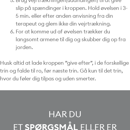
Brug vejrtrækningen(udåndingen) til at give
slip på spændinger i kroppen. Hold øvelsen i 3-
5 min. eller efter anden anvisning fra din
terapeut og glem ikke din vejrtrækning.
For at komme ud af øvelsen trækker du
langsomt armene til dig og skubber dig op fra
jorden.
Husk altid at lade kroppen ”give efter”, i de forskellige
trin og falde til ro, før næste trin. Gå kun til det trin,
hvor du føler dig tilpas og uden smerter.
HAR DU
ET
SPØRGSMÅL
ELLER ER