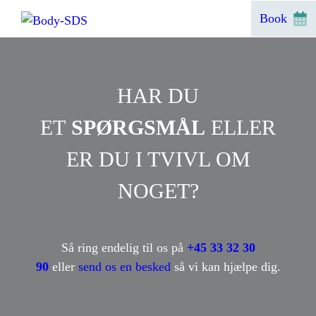
Hop
Book
til
indhold
HAR DU
ET
SPØRGSMÅL
ELLER
ER DU I TVIVL OM
NOGET?
Så ring endelig til os på
+45 33 32 30
90
eller
send os en besked
så vi kan hjælpe dig.