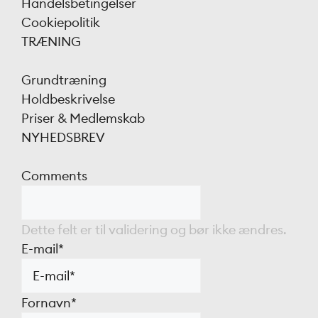
Handelsbetingelser
Cookiepolitik
TRÆNING
Grundtræning
Holdbeskrivelse
Priser & Medlemskab
NYHEDSBREV
Comments
Dette felt er til validering og bør ikke ændres.
E-mail
*
Fornavn
*