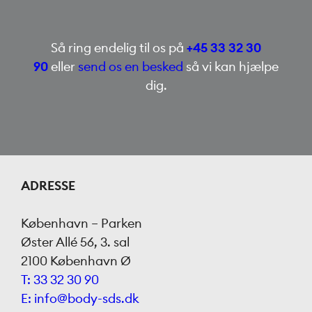
Så ring endelig til os på
+45 33 32 30
90
eller
send os en besked
så vi kan hjælpe
dig.
ADRESSE
København – Parken
Øster Allé 56, 3. sal
2100 København Ø
T: 33 32 30 90
E: info@body-sds.dk