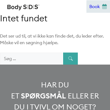
Hop
Book
til
Intet fundet
indhold
Det ser ud til, at vi ikke kan finde det, du leder efter.
Måske vil en søgning hjælpe.
Søg
When autocomple
efter:
HAR DU
ET
SPØRGSMÅL
ELLER ER
DU I TVIVL OM NOGET?