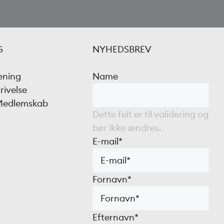
G
NYHEDSBREV
æning
Name
rivelse
 Medlemskab
Dette felt er til validering og
bør ikke ændres.
E-mail
*
Fornavn
*
Efternavn
*