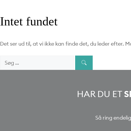
Intet fundet
Det ser ud til, at vi ikke kan finde det, du leder efter.
Søg
When autocomple
efter:
HAR DU ET
S
Så ring endelig