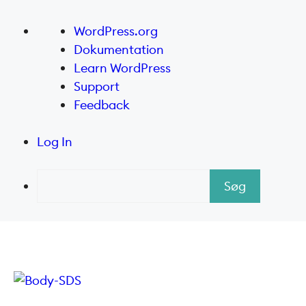
Om
WordPress.org
WordPress
Dokumentation
Learn WordPress
Support
Feedback
Log In
Søg
Hop
til
indhold