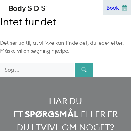
Hop
Book
til
Intet fundet
indhold
Det ser ud til, at vi ikke kan finde det, du leder efter.
Måske vil en søgning hjælpe.
Søg
When autocomple
efter:
HAR DU
ET
SPØRGSMÅL
ELLER ER
DU I TVIVL OM NOGET?