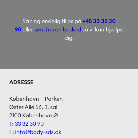
Så ring endelig til os på
+45 33 32 30
90
eller
send os en besked
så vi kan hjælpe
dig.
ADRESSE
København – Parken
Øster Allé 56, 3. sal
2100 København Ø
T: 33 32 30 90
E: info@body-sds.dk