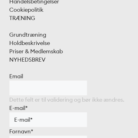
Handelsbetingelser
Cookiepolitik
TRÆNING
Grundtræning
Holdbeskrivelse
Priser & Medlemskab
NYHEDSBREV
Email
Dette felt er til validering og bør ikke ændres.
E-mail
*
Fornavn
*