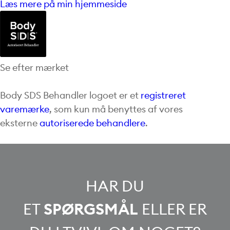
Læs mere på min hjemmeside
Se efter mærket
Body SDS Behandler logoet er et
registreret
varemærke
, som kun må benyttes af vores
eksterne
autoriserede behandlere
.
HAR DU
ET
SPØRGSMÅL
ELLER ER