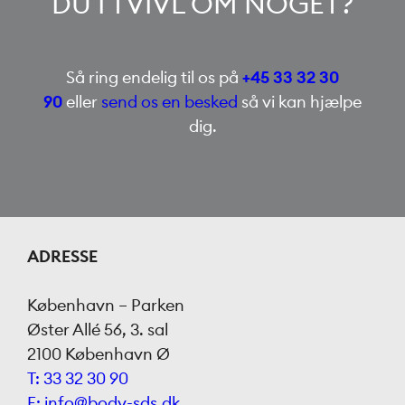
DU I TVIVL OM NOGET?
Så ring endelig til os på
+45 33 32 30
90
eller
send os en besked
så vi kan hjælpe
dig.
ADRESSE
København – Parken
Øster Allé 56, 3. sal
2100 København Ø
T: 33 32 30 90
E: info@body-sds.dk