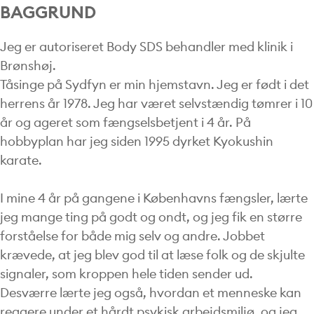
BAGGRUND
Jeg er autoriseret Body SDS behandler med klinik i
Brønshøj.
Tåsinge på Sydfyn er min hjemstavn. Jeg er født i det
herrens år 1978. Jeg har været selvstændig tømrer i 10
år og ageret som fængselsbetjent i 4 år. På
hobbyplan har jeg siden 1995 dyrket Kyokushin
karate.
I mine 4 år på gangene i Københavns fængsler, lærte
jeg mange ting på godt og ondt, og jeg fik en større
forståelse for både mig selv og andre. Jobbet
krævede, at jeg blev god til at læse folk og de skjulte
signaler, som kroppen hele tiden sender ud.
Desværre lærte jeg også, hvordan et menneske kan
reagere under et hårdt psykisk arbejdsmiljø, og jeg