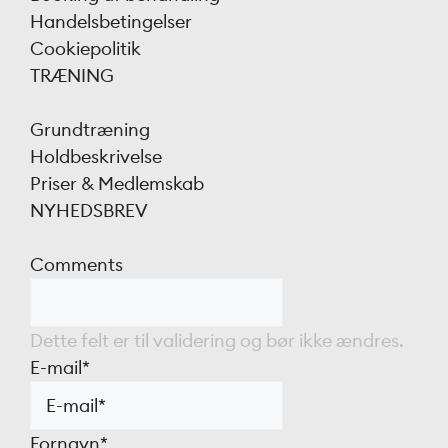
Handelsbetingelser
Cookiepolitik
TRÆNING
Grundtræning
Holdbeskrivelse
Priser & Medlemskab
NYHEDSBREV
Comments
Dette felt er til validering og bør ikke ændres.
E-mail
*
Fornavn
*