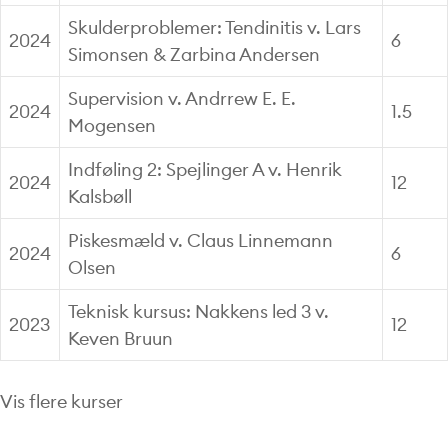
Skulderproblemer: Tendinitis v. Lars
2024
6
Simonsen & Zarbina Andersen
Supervision v. Andrrew E. E.
2024
1.5
Mogensen
Indføling 2: Spejlinger A v. Henrik
2024
12
Kalsbøll
Piskesmæld v. Claus Linnemann
2024
6
Olsen
Teknisk kursus: Nakkens led 3 v.
2023
12
Keven Bruun
Vis flere kurser