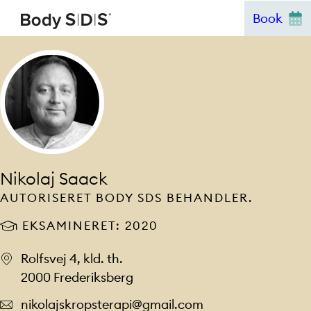
Hop
Book
til
indhold
Nikolaj Saack
AUTORISERET BODY SDS BEHANDLER.
EKSAMINERET: 2020
Rolfsvej 4, kld. th.
2000 Frederiksberg
nikolajskropsterapi@gmail.com