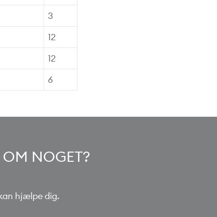
3
12
12
6
VL OM NOGET?
kan hjælpe dig.