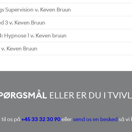
s Supervision v. Keven Bruun
d 3 v. Keven Bruun
4: Hypnose 1 v. Keven bruun
5 v. Keven Bruun
PØRGSMÅL
ELLER ER DU I TVI
 til os på
+45 33 32 30 90
eller
send os en besked
så vi 