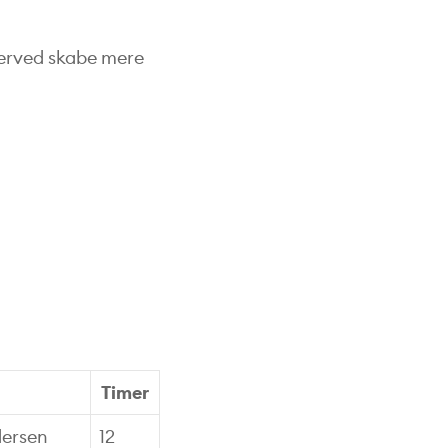
derved skabe mere
Timer
dersen
12