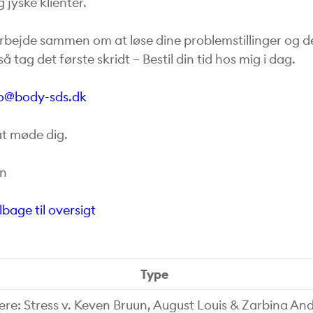
 jyske klienter.
 arbejde sammen om at løse dine problemstillinger og 
 så tag det første skridt – Bestil din tid hos mig i dag.
fo@body-sds.dk
at møde dig.
un
ilbage til oversigt
Type
e: Stress v. Keven Bruun, August Louis & Zarbina An