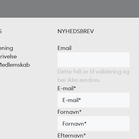
G
NYHEDSBREV
æning
Email
rivelse
 Medlemskab
Dette felt er til validering og
bør ikke ændres.
E-mail
*
Fornavn
*
Efternavn
*