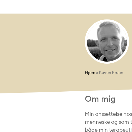
Hjem
»
Keven Bruun
Om mig
Min ansættelse hos
menneske og som te
både min terapeuti