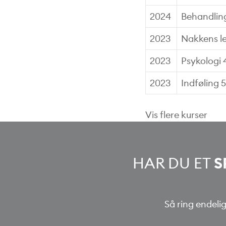
2024
Behandling
2023
Nakkens le
2023
Psykologi 
2023
Indføling 
Vis flere kurser
HAR DU ET
S
Så ring endelig