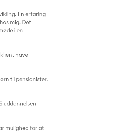
ikling. En erfaring
 hos mig. Det
 møde i en
 klient have
n til pensionister.
DS uddannelsen
ar mulighed for at