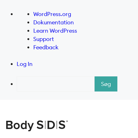
Om
WordPress.org
WordPress
Dokumentation
Learn WordPress
Support
Feedback
Log In
Søg
Hop
til
indhold