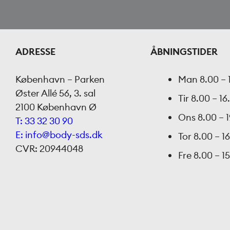
ADRESSE
ÅBNINGSTIDER
København – Parken
Man
8.00 – 
Øster Allé 56, 3. sal
Tir
8.00 – 16
2100 København Ø
Ons
8.00 – 
T: 33 32 30 90
E: info@body-sds.dk
Tor
8.00 – 1
CVR: 20944048
Fre
8.00 – 1