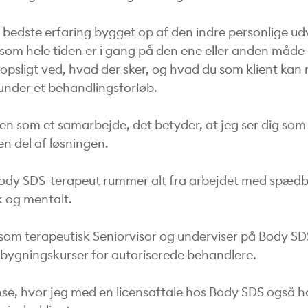
 bedste erfaring bygget op af den indre personlige udv
g som hele tiden er i gang på den ene eller anden måde
ropsligt ved, hvad der sker, og hvad du som klient kan
under et behandlingsforløb.
en som et samarbejde, det betyder, at jeg ser dig som
en del af løsningen.
ody SDS-terapeut rummer alt fra arbejdet med spædbør
k og mentalt.
 som terapeutisk Seniorvisor og underviser på Body S
bygningskurser for autoriserede behandlere.
nse, hvor jeg med en licensaftale hos Body SDS også h