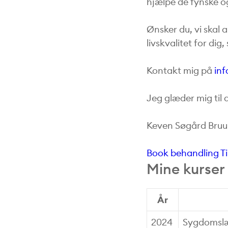
hjælpe de fynske og
Ønsker du, vi skal
livskvalitet for dig,
Kontakt mig på
in
Jeg glæder mig til 
Keven Søgård Bru
Book behandling
T
Mine kurser
År
2024
Sygdomslær