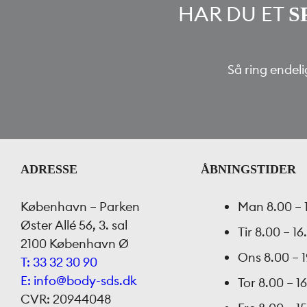
HAR DU ET
S
Så ring endeli
ADRESSE
ÅBNINGSTIDER
København – Parken
Man
8.00 – 
Øster Allé 56, 3. sal
Tir
8.00 – 16
2100 København Ø
Ons
8.00 – 
T: 33 32 30 90
E: info@body-sds.dk
Tor
8.00 – 1
CVR: 20944048