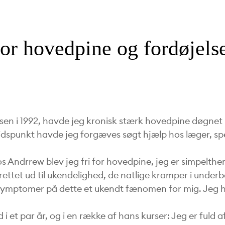
Body Session
Introduktion
Grundtræning
Arrangementkalender
Alle
Vores Historie
Behandlere i Parken
Download
Holdprogram og
Falles
Stress Serien
Medarbejdere i
præsentation af
tider
foryngelsesforløb
Parken
Body Session (Børn)
Hvad er en Body
Cufei
Opvarmning
Body SDS
Autoriserede
Gravid Serien
uddannelsen
for hovedpine og fordøjel
SDS kropsterapeut
Varemærket
Behandlere
Priser og
Sundheds
Autoriserede Body
Bindevævsmassage
Pafei
Grundtræning
Ryg Serien
Tilmeld gratis
medlemskab
Challenge
SDS behandlere
Indhold og
Parkering og
Krav til
intromøde
Infrarød sauna
Yoga
Cufei
Skulder Serien
opbygning
transport
Autoriserede
Ændringer og
Uddannede
Behandlere
Snak med vores
aflysninger
kropsterapeuter
Om Body SDS
Pafei
Fremtidsmuligheder
studievejleder
Træning
Hyppige spørgsmål
Yoga
en i 1992, havde jeg kronisk stærk hovedpine døgnet r
Elev Interviews
Reserver plads på
uddannelsen
 tidspunkt havde jeg forgæves søgt hjælp hos læger, sp
Pris og betaling
s Andrrew blev jeg fri for hovedpine, jeg er simpelthe
Holdstart
ttet ud til ukendelighed, de natlige kramper i underben
ymptomer på dette et ukendt fænomen for mig. Jeg har 
 et par år, og i en række af hans kurser: Jeg er fuld 