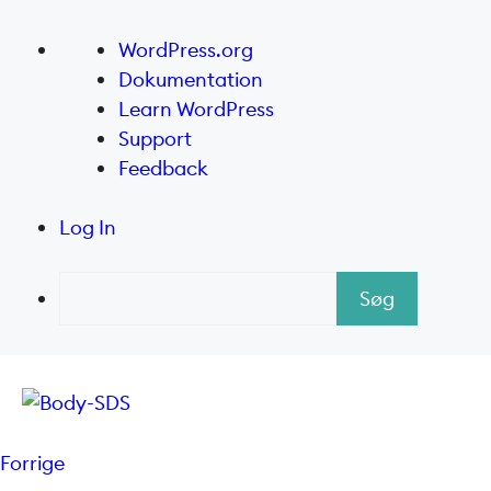
Om
WordPress.org
WordPress
Dokumentation
Learn WordPress
Support
Feedback
Log In
Søg
Hop
til
indhold
Forrige