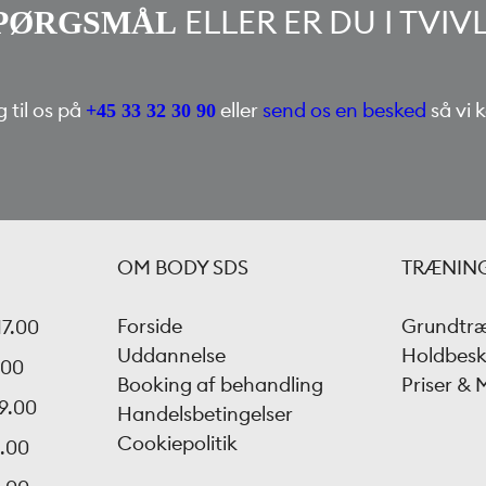
ELLER ER DU I TVI
PØRGSMÅL
g til os på
eller
send os en besked
så vi 
+45 33 32 30 90
OM BODY SDS
TRÆNIN
Forside
Grundtr
17.00
Uddannelse
Holdbesk
.00
Booking af behandling
Priser &
19.00
Handelsbetingelser
Cookiepolitik
6.00