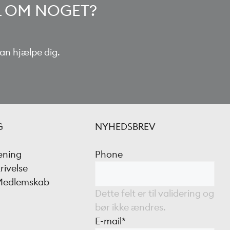
VL OM NOGET?
kan hjælpe dig.
G
NYHEDSBREV
æning
Phone
rivelse
 Medlemskab
Dette felt er til validering og
bør ikke ændres.
E-mail
*