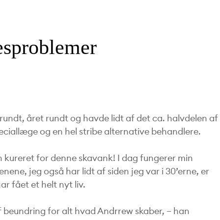
Priser & Info
Body SDS Business
Body SDS Lifestyle
Massage kursus for
Foam Roller Øvelser
Om behandlingen
Appen
begyndere
Tilskud behandling
Hyppige Spørgsmål
Stående
Andres oplevelse
sesproblemer
App Support
Strækøvelser
Uddannede
Statistikker
kropsterapeuter
Undersøgelser og
Forskning
Forsikring
undt, året rundt og havde lidt af det ca. halvdelen af
FAQ
eciallæge og en hel stribe alternative behandlere.
n kureret for denne skavank! I dag fungerer min
ene, jeg også har lidt af siden jeg var i 30’erne, er
fået et helt nyt liv.
af beundring for alt hvad Andrrew skaber, – han