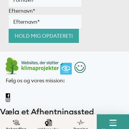
Efternavn
*
Følg os og vores mission:
Vælg et Afhentningssted
Behandling
Træning