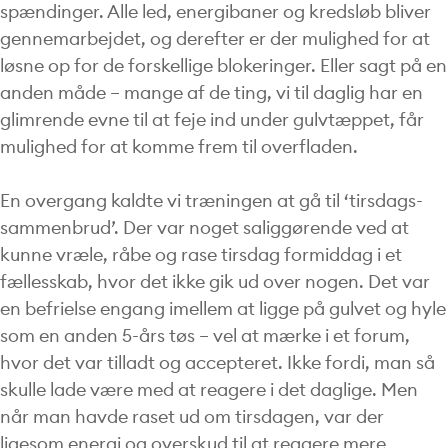
spændinger. Alle led, energibaner og kredsløb bliver
gennemarbejdet, og derefter er der mulighed for at
løsne op for de forskellige blokeringer. Eller sagt på en
anden måde – mange af de ting, vi til daglig har en
glimrende evne til at feje ind under gulvtæppet, får
mulighed for at komme frem til overfladen.
En overgang kaldte vi træningen at gå til ‘tirsdags-
sammenbrud’. Der var noget saliggørende ved at
kunne vræle, råbe og rase tirsdag formiddag i et
fællesskab, hvor det ikke gik ud over nogen. Det var
en befrielse engang imellem at ligge på gulvet og hyle
som en anden 5-års tøs – vel at mærke i et forum,
hvor det var tilladt og accepteret. Ikke fordi, man så
skulle lade være med at reagere i det daglige. Men
når man havde raset ud om tirsdagen, var der
ligesom energi og overskud til at reagere mere