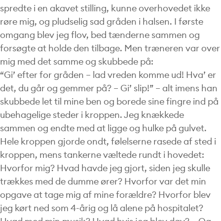
spredte i en akavet stilling, kunne overhovedet ikke
røre mig, og pludselig sad gråden i halsen. I første
omgang blev jeg flov, bed tænderne sammen og
forsøgte at holde den tilbage. Men træneren var over
mig med det samme og skubbede på:
“Gi’ efter for gråden – lad vreden komme ud! Hva’ er
det, du går og gemmer på? – Gi’ slip!” – alt imens han
skubbede let til mine ben og borede sine fingre ind på
ubehagelige steder i kroppen. Jeg knækkede
sammen og endte med at ligge og hulke på gulvet.
Hele kroppen gjorde ondt, følelserne rasede af sted i
kroppen, mens tankerne væltede rundt i hovedet:
Hvorfor mig? Hvad havde jeg gjort, siden jeg skulle
trækkes med de dumme ører? Hvorfor var det min
opgave at tage mig af mine forældre? Hvorfor blev
jeg kørt ned som 4-årig og lå alene på hospitalet?