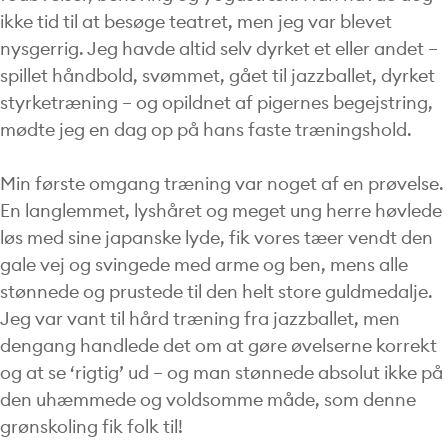
ikke tid til at besøge teatret, men jeg var blevet
nysgerrig. Jeg havde altid selv dyrket et eller andet –
spillet håndbold, svømmet, gået til jazzballet, dyrket
styrketræning – og opildnet af pigernes begejstring,
mødte jeg en dag op på hans faste træningshold.
Min første omgang træning var noget af en prøvelse.
En langlemmet, lyshåret og meget ung herre høvlede
løs med sine japanske lyde, fik vores tæer vendt den
gale vej og svingede med arme og ben, mens alle
stønnede og prustede til den helt store guldmedalje.
Jeg var vant til hård træning fra jazzballet, men
dengang handlede det om at gøre øvelserne korrekt
og at se ‘rigtig’ ud – og man stønnede absolut ikke på
den uhæmmede og voldsomme måde, som denne
grønskoling fik folk til!