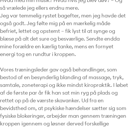
Hvad med min musik? Hvad hvis jeg blev døv? – Og
så vrælede jeg ellers endnu mere.
Jeg var temmelig rystet bagefter, men jeg havde det
også godt. Jeg følte mig på en mærkelig måde
befriet, lettet og opstemt – fik lyst til at synge og
blæse på alt det sure og besværlige. Sendte endda
mine forældre en kærlig tanke, mens en fornyet
energi tog en rundtur i kroppen.
Vores træningsleder gav også behandlinger, som
bestod af en besynderlig blanding af massage, tryk,
samtale, zoneterapi og ikke mindst kiropraktik. I løbet
af de første par år fik han sat min ryg på plads og
rettet op på de værste skavanker. Ud fra en
bevidsthed om, at psykiske hændelser sætter sig som
fysiske blokeringer, arbejder man gennem træningen
kroppen igennem og løsner derved forskellige