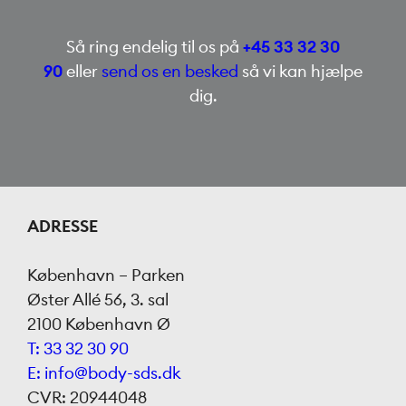
Så ring endelig til os på
+45 33 32 30
90
eller
send os en besked
så vi kan hjælpe
dig.
ADRESSE
København – Parken
Øster Allé 56, 3. sal
2100 København Ø
T: 33 32 30 90
E: info@body-sds.dk
CVR: 20944048