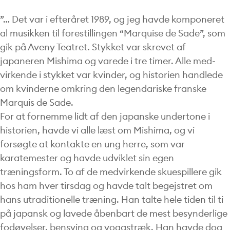
”… Det var i efteråret 1989, og jeg havde komponeret
al musikken til forestillingen “Marquise de Sade”, som
gik på Aveny Teatret. Stykket var skrevet af
japaneren Mishima og varede i tre timer. Alle med-
virkende i stykket var kvinder, og historien handlede
om kvinderne omkring den legendariske franske
Marquis de Sade.
For at fornemme lidt af den japanske undertone i
historien, havde vi alle læst om Mishima, og vi
forsøgte at kontakte en ung herre, som var
karatemester og havde udviklet sin egen
træningsform. To af de medvirkende skuespillere gik
hos ham hver tirsdag og havde talt begejstret om
hans utraditionelle træning. Han talte hele tiden til ti
på japansk og lavede åbenbart de mest besynderlige
fodøvelser, bensving og yogastræk. Han havde dog