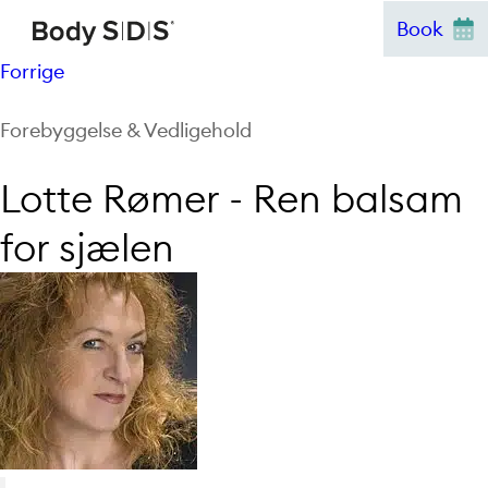
Hop
Book
til
Forrige
indhold
Forebyggelse & Vedligehold
Lotte Rømer - Ren balsam
for sjælen