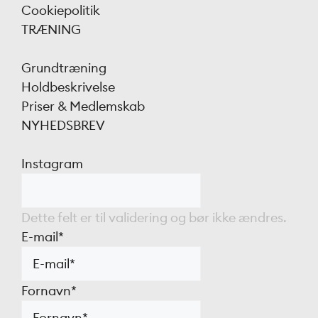
Cookiepolitik
TRÆNING
Grundtræning
Holdbeskrivelse
Priser & Medlemskab
NYHEDSBREV
Instagram
Dette felt er til validering og bør ikke ændres.
E-mail
*
Fornavn
*