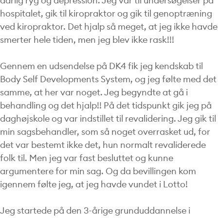
dårlig ryg og depression. Jeg var til undersøgelser på
hospitalet, gik til kiropraktor og gik til genoptræning
ved kiropraktor. Det hjalp så meget, at jeg ikke havde
smerter hele tiden, men jeg blev ikke rask!!!
Gennem en udsendelse på DK4 fik jeg kendskab til
Body Self Developments System, og jeg følte med det
samme, at her var noget. Jeg begyndte at gå i
behandling og det hjalp!! På det tidspunkt gik jeg på
daghøjskole og var indstillet til revalidering. Jeg gik til
min sagsbehandler, som så noget overrasket ud, for
det var bestemt ikke det, hun normalt revaliderede
folk til. Men jeg var fast besluttet og kunne
argumentere for min sag. Og da bevillingen kom
igennem følte jeg, at jeg havde vundet i Lotto!
Jeg startede på den 3-årige grunduddannelse i