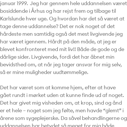
januar 1999. Jeg har gennem hele uddannelsen været
bosiddende i Århus og har rejst frem og tilbage til
Karlslunde hver uge. Og hvordan har det så været at
tage denne uddannelse? Det er nok noget af det
hårdeste men samtidig også det mest livgivende jeg
har været igennem. Hårdt på den måde, at jeg er
blevet konfronteret med mit liv!! Både de gode og de
dårlige sider. Livgivende, fordi det har åbnet min
bevidsthed om, at når jeg tager ansvar for mig selv,
så er mine muligheder uudtømmelige.
Det har været som at komme hjem, efter at have
gået rundt i mørket uden at kunne finde ud af noget.
Det har givet mig visheden om, at krop, sind og ånd
er et hele – noget som jeg følte, men havde “glemt” i
årene som sygeplejerske. Da såvel behandlingerne og
uddannelsen har betydet så meget for mig både