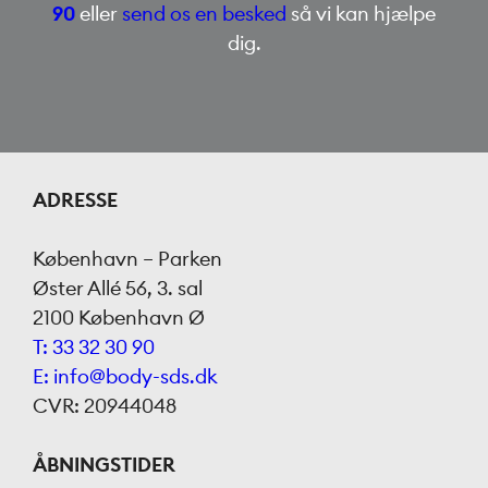
90
eller
send os en besked
så vi kan hjælpe
dig.
ADRESSE
København – Parken
Øster Allé 56, 3. sal
2100 København Ø
T: 33 32 30 90
E: info@body-sds.dk
CVR: 20944048
ÅBNINGSTIDER