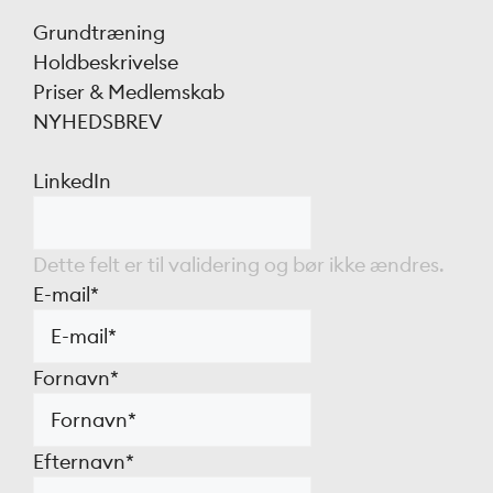
Grundtræning
Holdbeskrivelse
Priser & Medlemskab
NYHEDSBREV
LinkedIn
Dette felt er til validering og bør ikke ændres.
E-mail
*
Fornavn
*
Efternavn
*