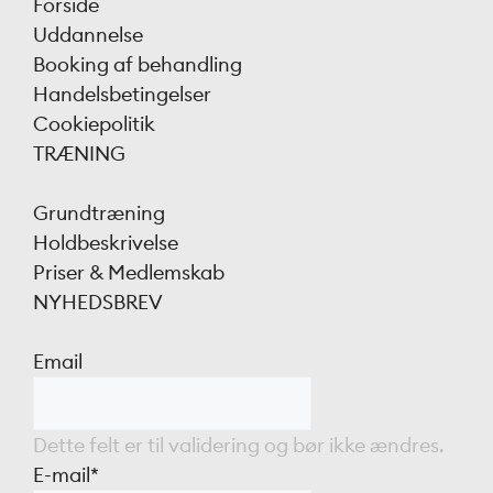
Forside
Uddannelse
Booking af behandling
Handelsbetingelser
Cookiepolitik
TRÆNING
Grundtræning
Holdbeskrivelse
Priser & Medlemskab
NYHEDSBREV
Email
Dette felt er til validering og bør ikke ændres.
E-mail
*