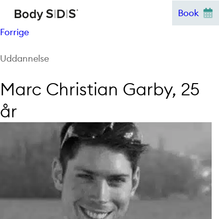
Hop
Book
til
Forrige
indhold
Uddannelse
Marc Christian Garby, 25
år