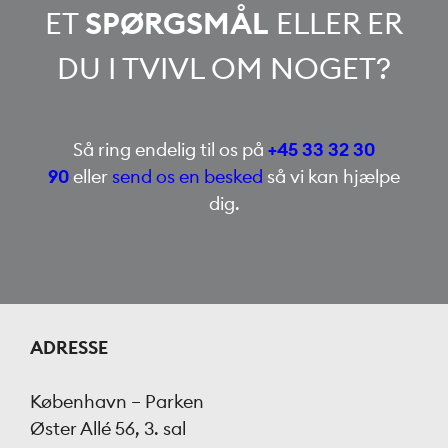
ET
SPØRGSMÅL
ELLER ER
DU I TVIVL OM NOGET?
Så ring endelig til os på
+45 33 32 30
90
eller
send os en besked
så vi kan hjælpe
dig.
ADRESSE
København – Parken
Øster Allé 56, 3. sal